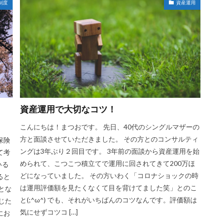
制度
資産運用
資産運用で大切なコツ！
こんにちは！まつおです。 先日、40代のシングルマザーの
方と面談させていただきました。 その方とのコンサルティ
保険
ングは3年ぶり２回目です。 3年前の面談から資産運用を始
て考
められて、こつこつ積立てで運用に回されてきて200万ほ
いる
どになっていました。 その方いわく「コロナショックの時
ると
は運用評価額を見たくなくて目を背けてました笑」とのこ
とな
と(;^ω^) でも、それがいちばんのコツなんです。評価額は
じた
気にせずコツコ […]
にお