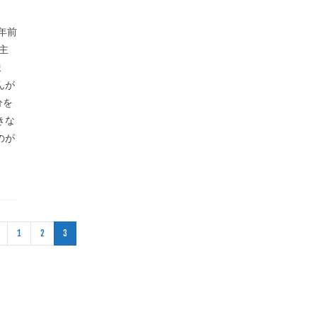
年前
主
ま
んが
分を
きな
のが
1
2
3